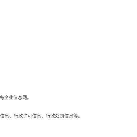
青岛企业信息网。
础信息、行政许可信息、行政处罚信息等。