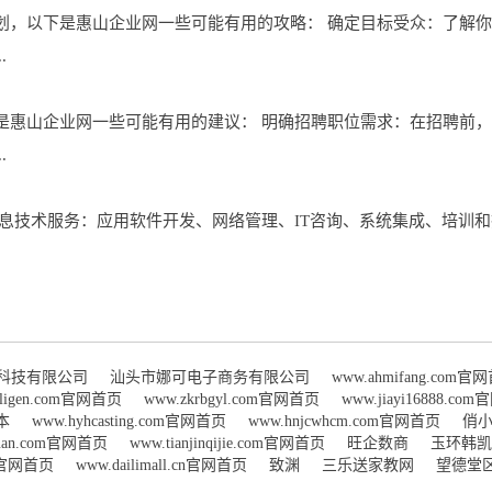
划，以下是惠山企业网一些可能有用的攻略： 确定目标受众：了解
.
是惠山企业网一些可能有用的建议： 明确招聘职位需求：在招聘前
.
息技术服务：应用软件开发、网络管理、IT咨询、系统集成、培训和
科技有限公司
汕头市娜可电子商务有限公司
www.ahmifang.com官
elligen.com官网首页
www.zkrbgyl.com官网首页
www.jiayi16888.co
本
www.hyhcasting.com官网首页
www.hnjcwhcm.com官网首页
俏
gyuan.com官网首页
www.tianjinqijie.com官网首页
旺企数商
玉环韩凯
cn官网首页
www.dailimall.cn官网首页
致渊
三乐送家教网
望德堂