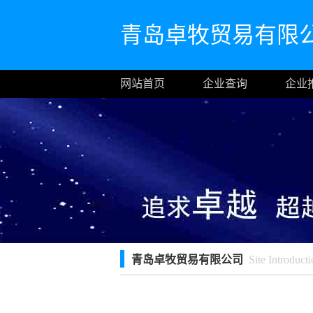
青岛卓牧贸易有限
网站首页
企业查询
企业
青岛卓牧贸易有限公司
Site Introducti