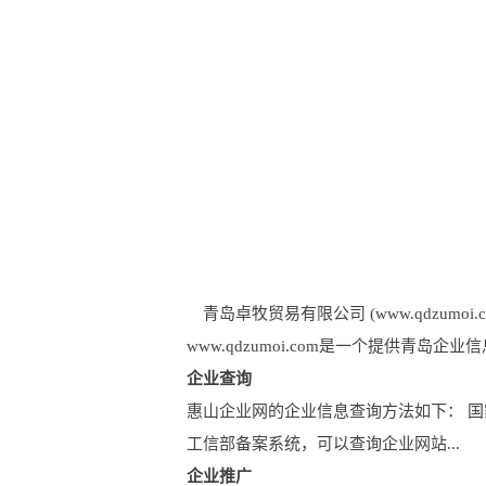
青岛卓牧贸易有限公司 (www.qdzumoi.co
www.qdzumoi.com是一个提供
企业查询
惠山企业网的企业信息查询方法如下： 
工信部备案系统，可以查询企业网站...
企业推广